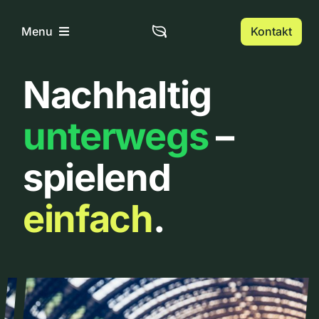
Zum
Inhalt
Kontakt
Menu
springen
Nachhaltig
Home
unterwegs
–
Über uns
spielend
Urbanlist
einfach
.