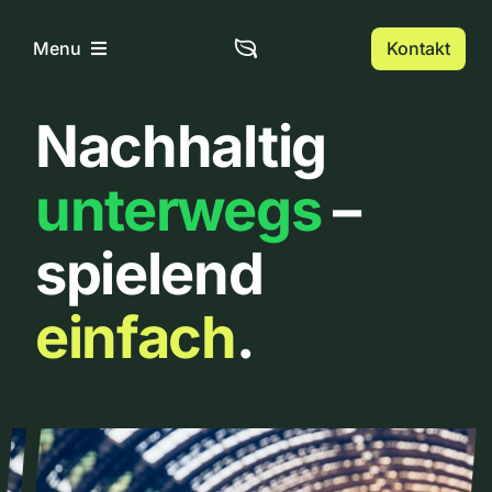
Zum
Inhalt
Kontakt
Menu
springen
Nachhaltig
Home
unterwegs
–
Über uns
spielend
Urbanlist
einfach
.