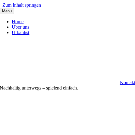
Zum Inhalt springen
Menu
Home
Über uns
Urbanlist
Kontak
Nachhaltig
unterwegs
– spielend
einfach
.