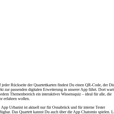
 Umwelt-Quartett goes digital
 jeder Rückseite der Quartettkarten findest Du einen QR-Code, der Di
ekt zur passenden digitalen Erweiterung in unserer App führt. Dort wart
jedem Themenbereich ein interaktives Wissensquiz – ideal für alle, die
r erfahren wollen.
 App Urbanist ist aktuell nur für Osnabrück und für interne Tester
fügbar. Das Quartett kannst Du auch über die App Chatomio spielen. 