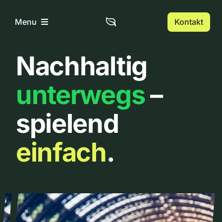
Zum
Inhalt
Kontakt
Menu
springen
Nachhaltig
Home
unterwegs
–
Über uns
spielend
Urbanlist
einfach
.