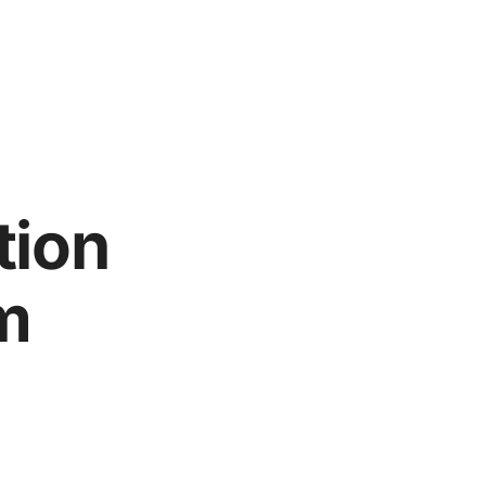
tion
m