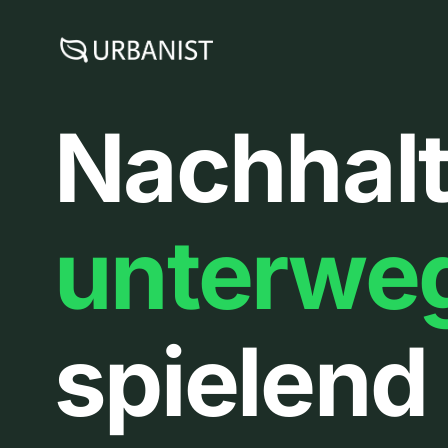
Zum
Inhalt
springen
Nachhalt
unterwe
spielend