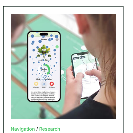
Navigation
/
Research