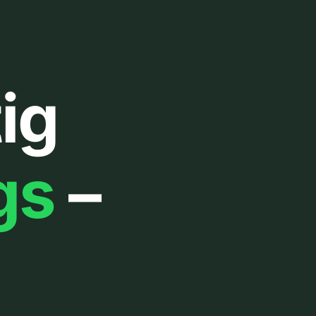
ig
gs
–