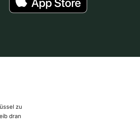
lüssel zu
eib dran