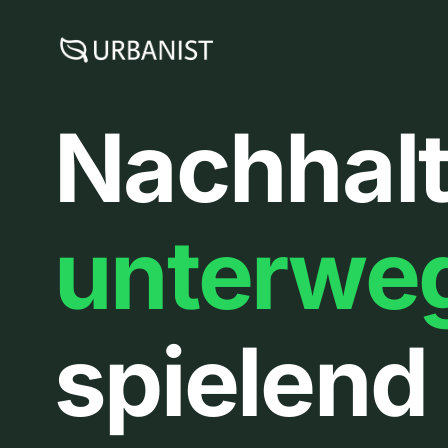
Zum
Inhalt
springen
Nachhalt
unterwe
spielend