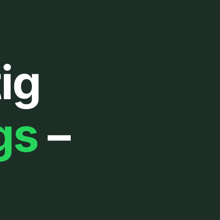
ig
gs
–