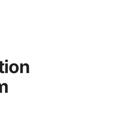
tion
m