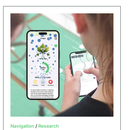
Navigation
/
Research