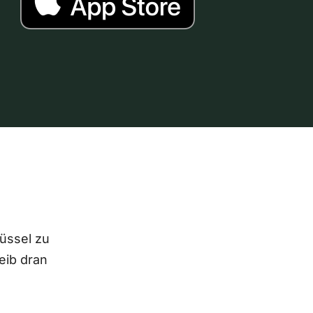
lüssel zu
eib dran