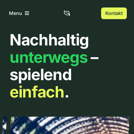
Zum
Inhalt
Kontakt
Menu
springen
Nachhaltig
Home
unterwegs
–
Über uns
spielend
Urbanlist
einfach
.