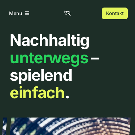
Zum
Inhalt
Kontakt
Menu
springen
Nachhaltig
Home
unterwegs
–
Über uns
spielend
Urbanlist
einfach
.