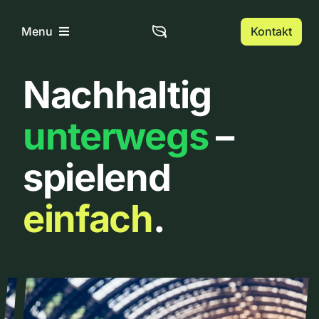
Zum
Inhalt
Kontakt
Menu
springen
Nachhaltig
Home
unterwegs
–
Über uns
spielend
Urbanlist
einfach
.