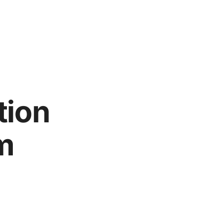
tion
m