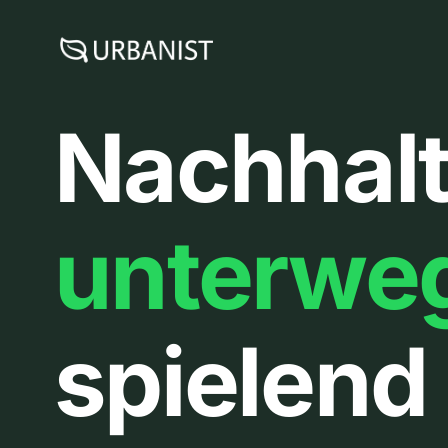
Zum
Inhalt
springen
Nachhalt
unterwe
spielend