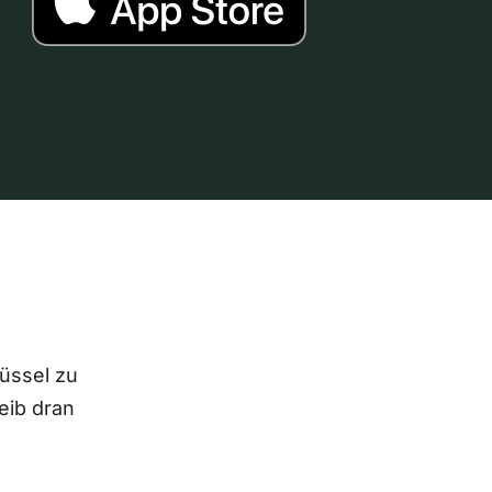
lüssel zu
eib dran