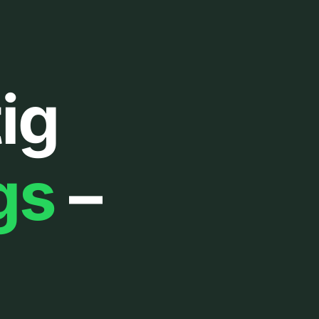
ig
gs
–