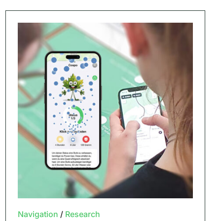
Navigation
/
Research