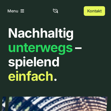
Zum
Inhalt
Kontakt
Menu
springen
Nachhaltig
Home
unterwegs
–
Über uns
spielend
Urbanlist
einfach
.