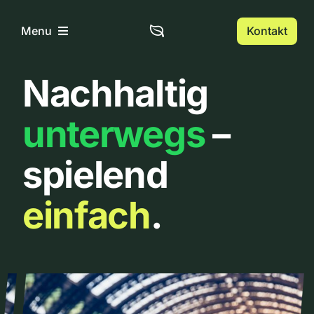
Zum
Inhalt
Kontakt
Menu
springen
Nachhaltig
Home
unterwegs
–
Über uns
spielend
Urbanlist
einfach
.