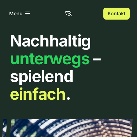
Zum
Inhalt
Kontakt
Menu
springen
Nachhaltig
Home
unterwegs
–
Über uns
spielend
Urbanlist
einfach
.