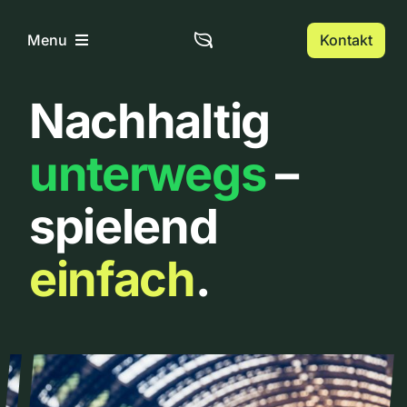
Zum
Inhalt
Kontakt
Menu
springen
Nachhaltig
Home
unterwegs
–
Über uns
spielend
Urbanlist
einfach
.