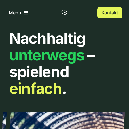
Zum
Inhalt
Kontakt
Menu
springen
Nachhaltig
Home
unterwegs
–
Über uns
spielend
Urbanlist
einfach
.