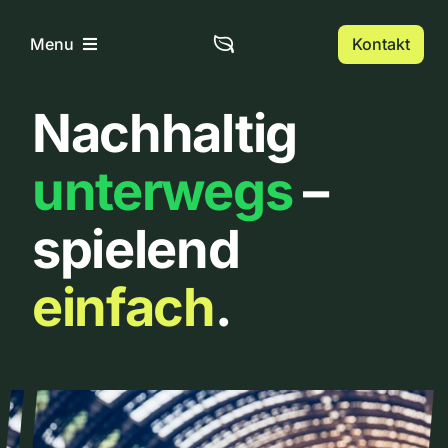
Zum
Inhalt
Kontakt
Menu
springen
Nachhaltig
Home
unterwegs
–
Über uns
spielend
Urbanlist
einfach
.