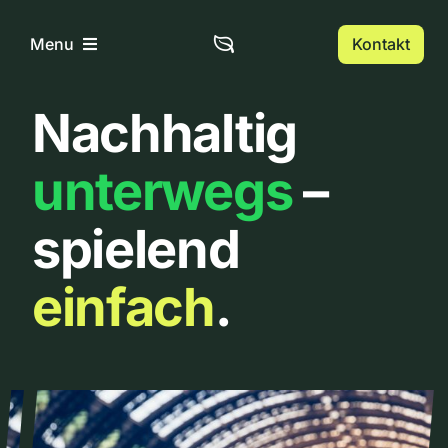
Zum
Inhalt
Kontakt
Menu
springen
Nachhaltig
Home
unterwegs
–
Über uns
spielend
Urbanlist
einfach
.