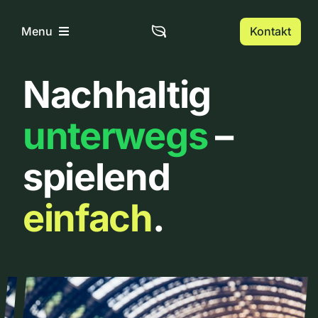
Zum
Inhalt
Kontakt
Menu
springen
Nachhaltig
Home
unterwegs
–
Über uns
spielend
Urbanlist
einfach
.