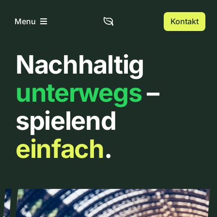
Zum
Inhalt
Kontakt
Menu
springen
Nachhaltig
Home
unterwegs
–
Über uns
spielend
Urbanlist
einfach
.