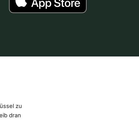
lüssel zu
eib dran