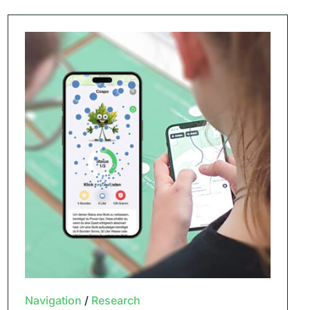
Navigation
/
Research