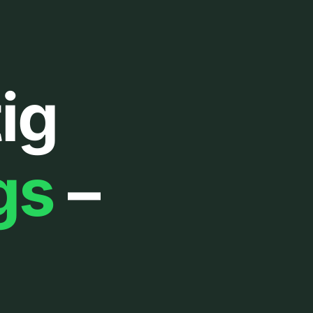
ig
gs
–