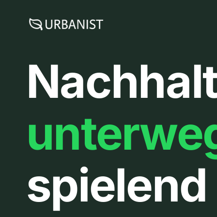
Zum
Inhalt
springen
Nachhalt
unterwe
spielend