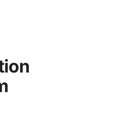
tion
m