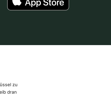
lüssel zu
eib dran