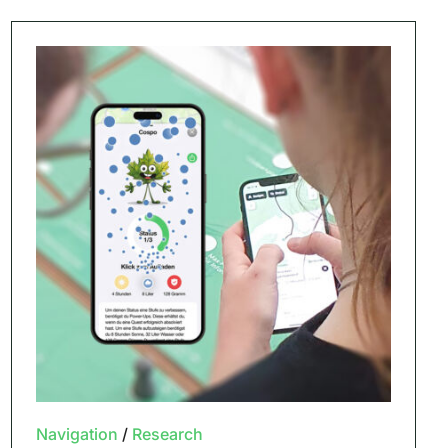
Navigation
/
Research