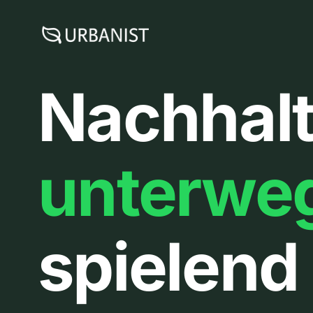
Zum
Inhalt
springen
Nachhalt
unterwe
spielend