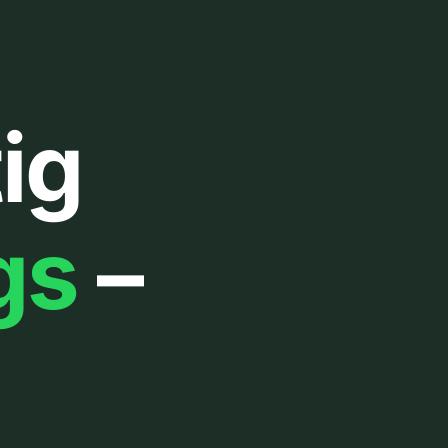
ig
gs
–