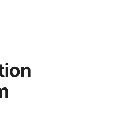
tion
m