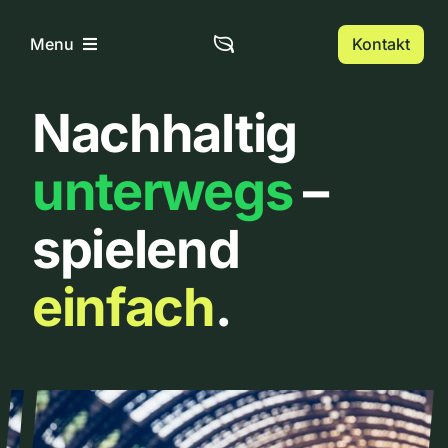
Zum
Inhalt
Kontakt
Menu
springen
Nachhaltig
Home
unterwegs
–
Über uns
spielend
Urbanlist
einfach
.