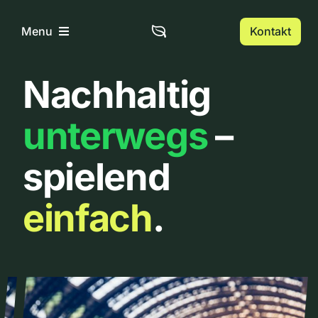
Zum
Inhalt
Kontakt
Menu
springen
Nachhaltig
Home
unterwegs
–
Über uns
spielend
Urbanlist
einfach
.