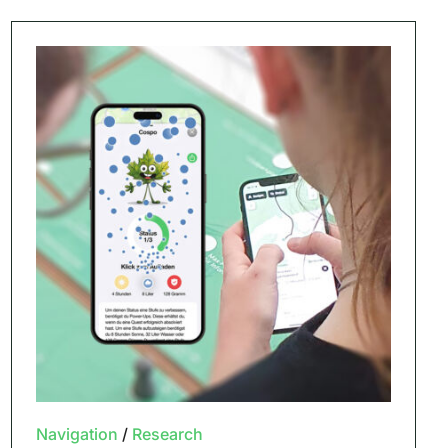
Navigation
/
Research