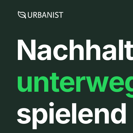
Zum
Inhalt
springen
Nachhalt
unterwe
spielend