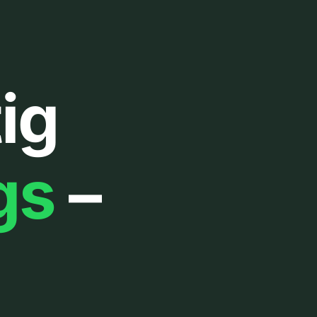
ig
gs
–