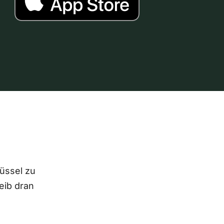
lüssel zu
eib dran