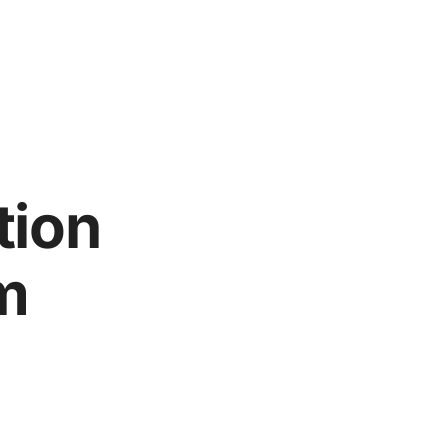
tion
m