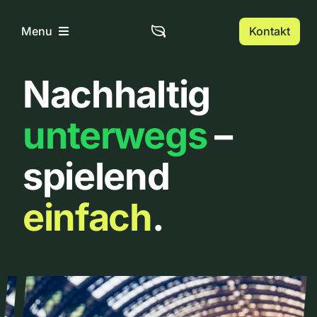
Zum
Inhalt
Kontakt
Menu
springen
Nachhaltig
Home
unterwegs
–
Über uns
spielend
Urbanlist
einfach
.