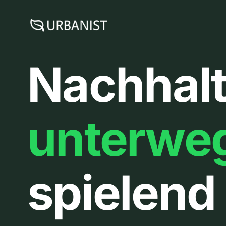
Zum
Inhalt
springen
Nachhalt
unterwe
spielend