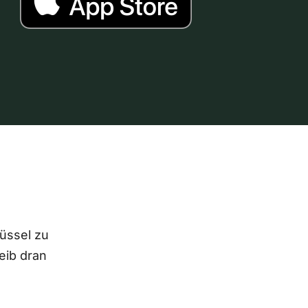
lüssel zu
eib dran