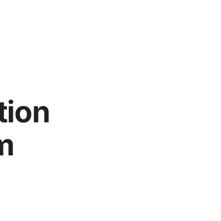
tion
m