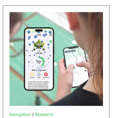
Navigation
/
Research