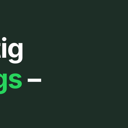
ig
gs
–