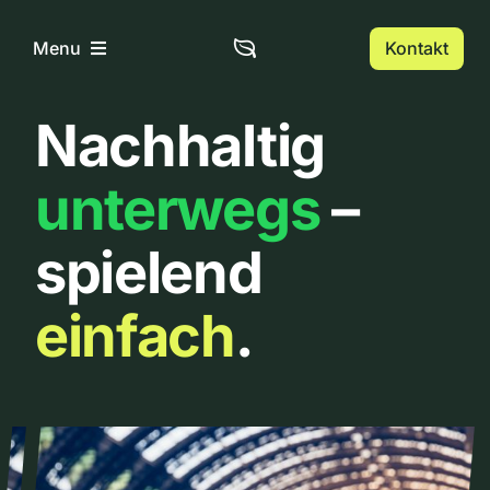
Zum
Inhalt
Kontakt
Menu
springen
Nachhaltig
Home
unterwegs
–
Über uns
spielend
Urbanlist
einfach
.