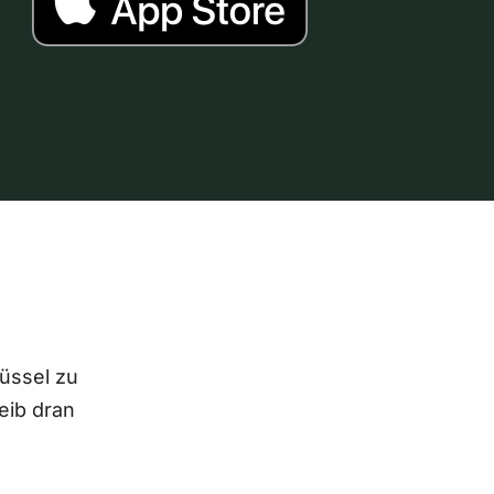
lüssel zu
eib dran