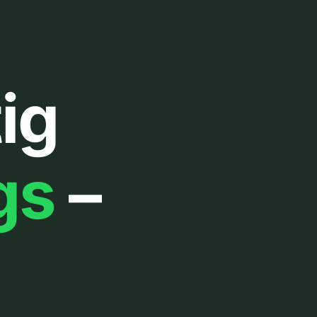
ig
gs
–