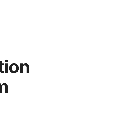
tion
m