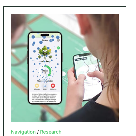
Navigation
/
Research