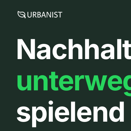
Zum
Inhalt
springen
Nachhalt
unterwe
spielend