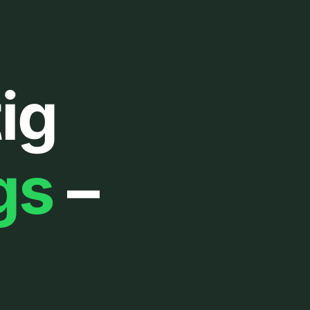
ig
gs
–