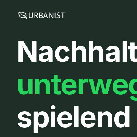
Zum
Inhalt
springen
Nachhalt
unterwe
spielend