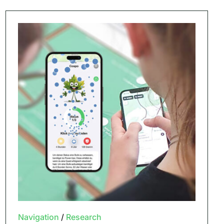
Navigation
/
Research