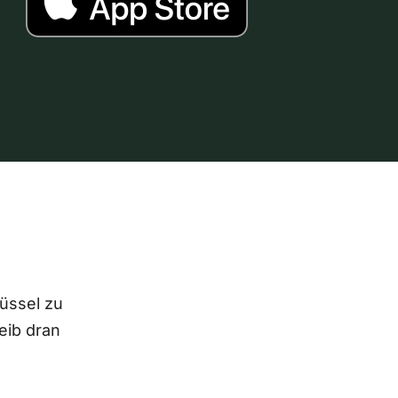
lüssel zu
eib dran