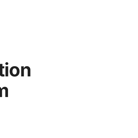
tion
m