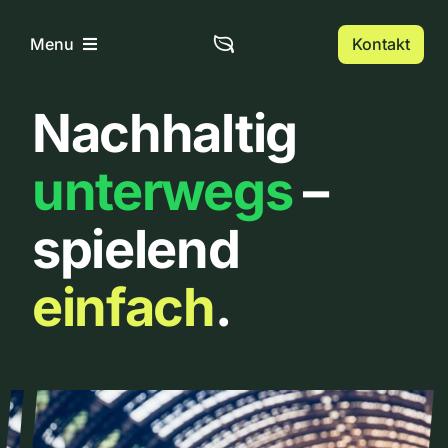
Zum
Inhalt
Kontakt
Menu
springen
Nachhaltig
Home
unterwegs
–
Über uns
spielend
Urbanlist
einfach
.