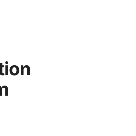
tion
m