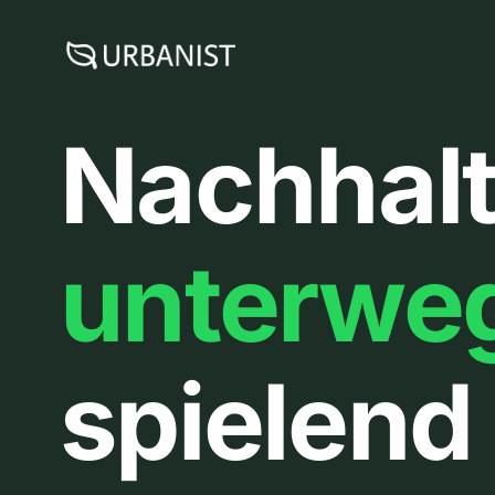
Zum
Inhalt
springen
Nachhalt
unterwe
spielend