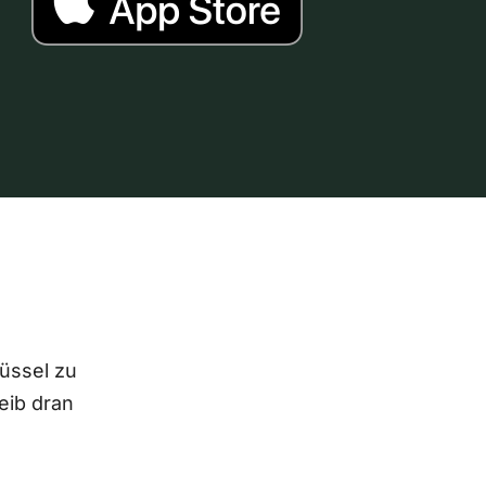
lüssel zu
eib dran