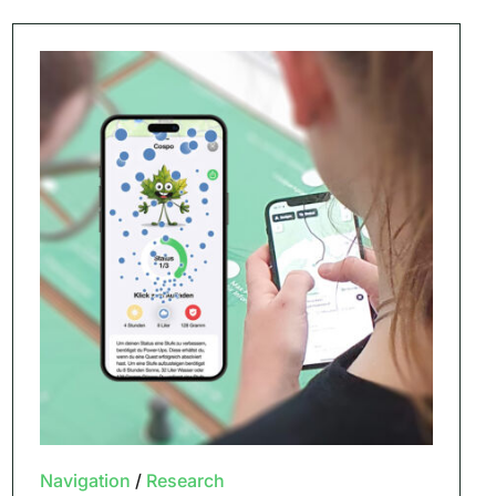
Navigation
/
Research