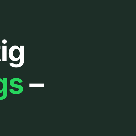
ig
gs
–