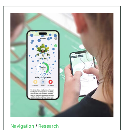
Navigation
/
Research