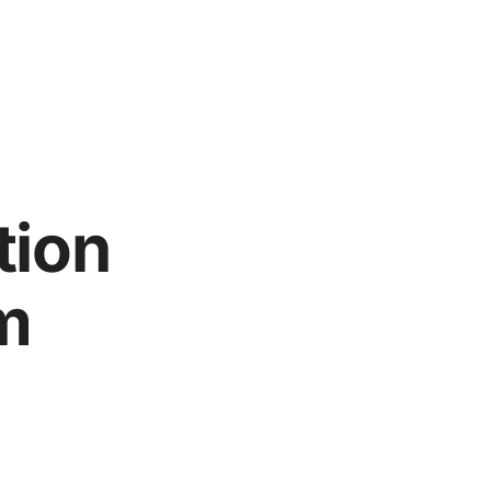
tion
m