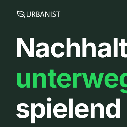
Zum
Inhalt
springen
Nachhalt
unterwe
spielend