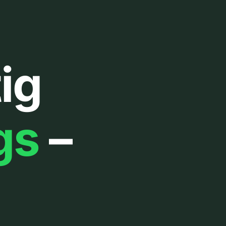
ig
gs
–