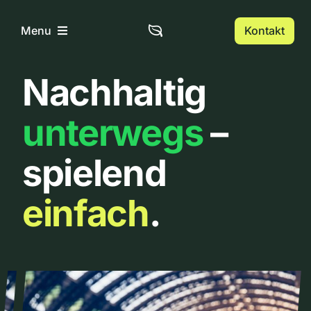
Zum
Inhalt
Kontakt
Menu
springen
Nachhaltig
Home
unterwegs
–
Über uns
spielend
Urbanlist
einfach
.