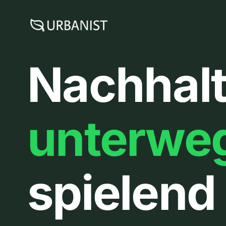
Zum
Inhalt
springen
Nachhalt
unterwe
spielend