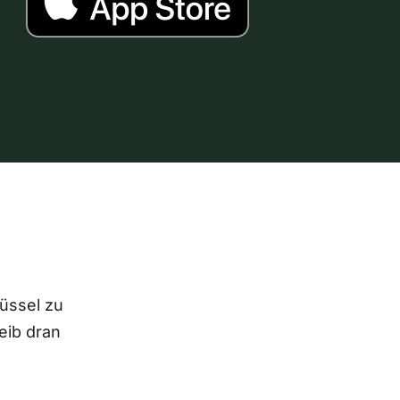
lüssel zu
eib dran