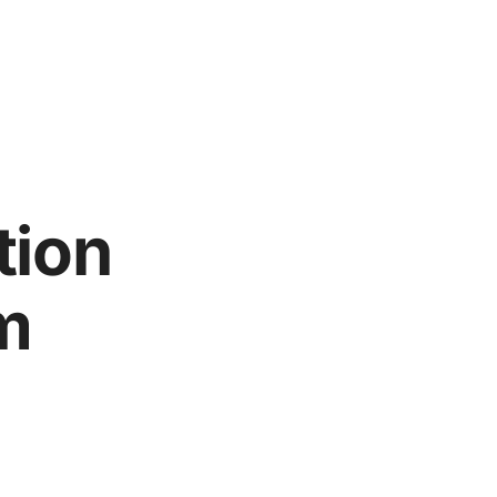
tion
m