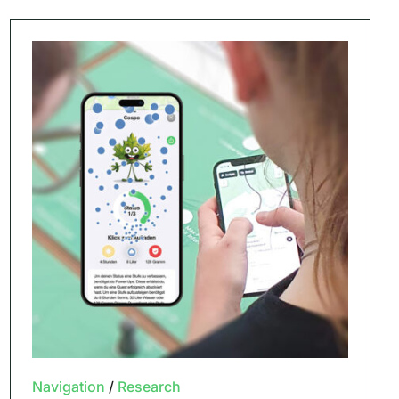
Navigation
/
Research