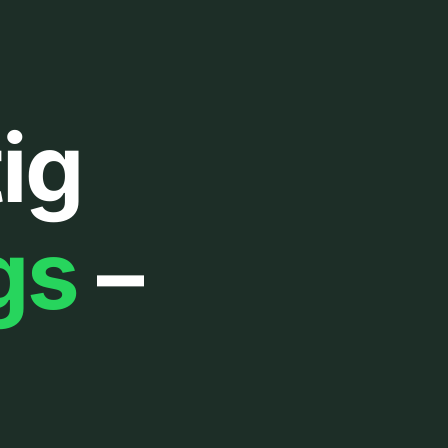
ig
gs
–