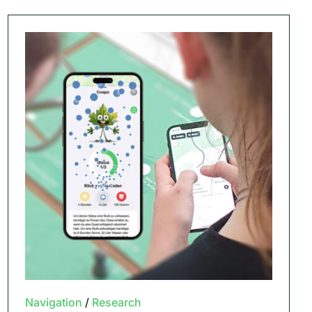
Navigation
/
Research