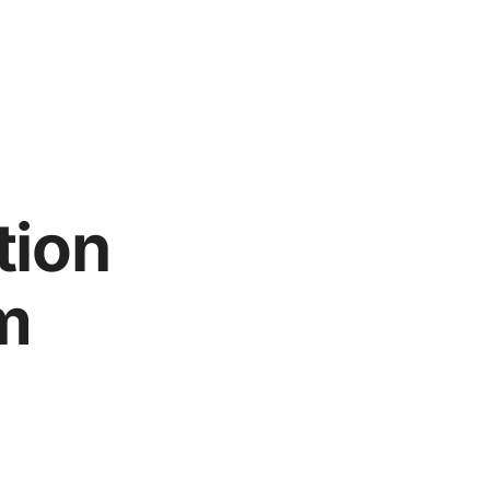
tion
m