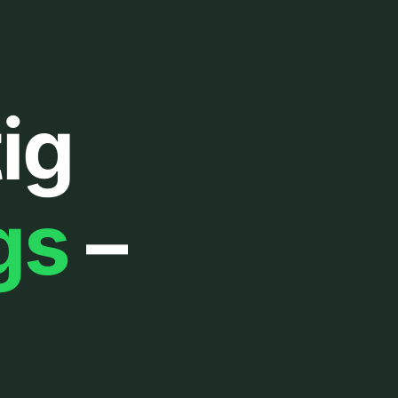
ig
gs
–