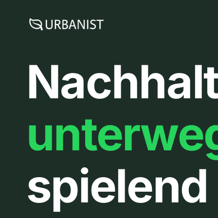
Zum
Inhalt
springen
Nachhalt
unterwe
spielend