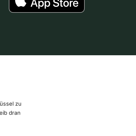
lüssel zu
eib dran