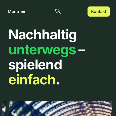
Zum
Inhalt
Kontakt
Menu
springen
Nachhaltig
Home
unterwegs
–
Über uns
spielend
Urbanlist
einfach
.