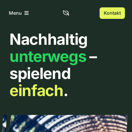
Zum
Inhalt
Kontakt
Menu
springen
Nachhaltig
Home
unterwegs
–
Über uns
spielend
Urbanlist
einfach
.