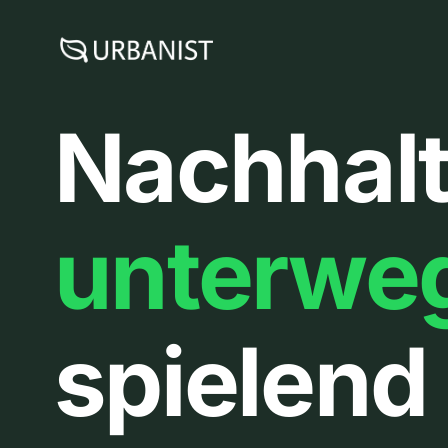
Zum
Inhalt
springen
Nachhalt
unterwe
spielend