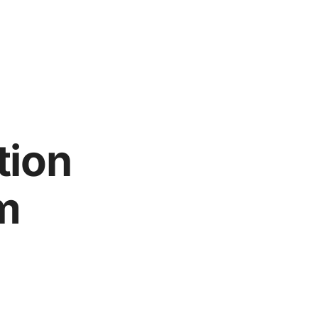
tion
m