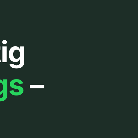
ig
gs
–