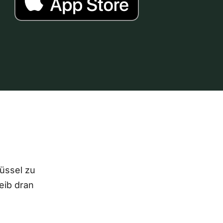
lüssel zu
eib dran