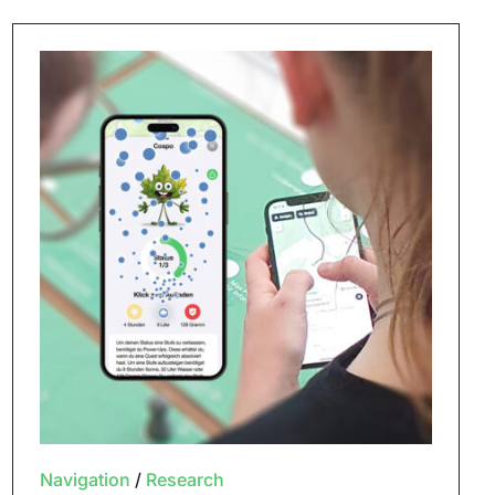
Navigation
/
Research