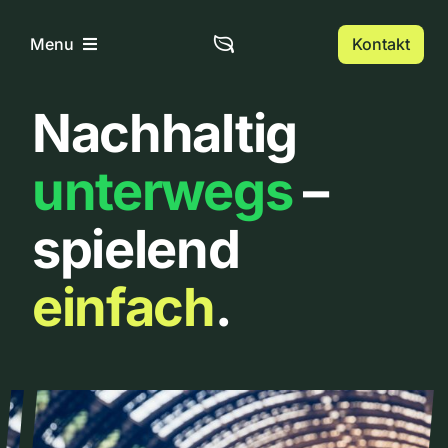
Zum
Inhalt
Kontakt
Menu
springen
Nachhaltig
Home
unterwegs
–
Über uns
spielend
Urbanlist
einfach
.