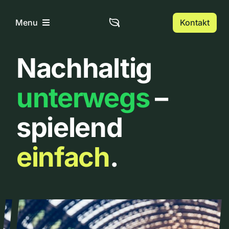
Zum
Inhalt
Kontakt
Menu
springen
Nachhaltig
Home
unterwegs
–
Über uns
spielend
Urbanlist
einfach
.