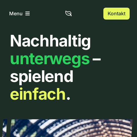
Zum
Inhalt
Kontakt
Menu
springen
Nachhaltig
Home
unterwegs
–
Über uns
spielend
Urbanlist
einfach
.