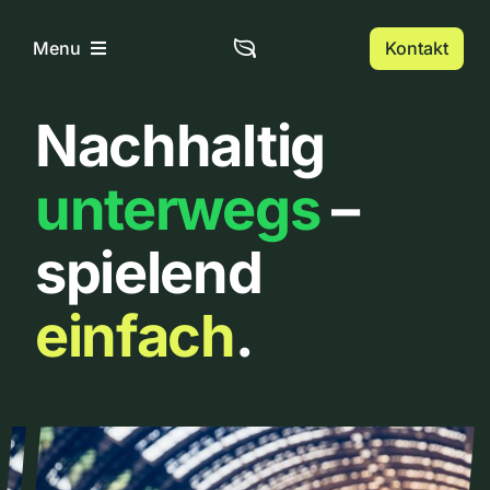
Zum
Inhalt
Kontakt
Menu
springen
Nachhaltig
Home
unterwegs
–
Über uns
spielend
Urbanlist
einfach
.