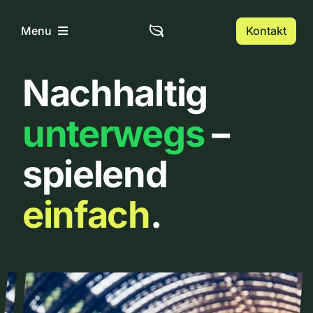
Zum
Inhalt
Kontakt
Menu
springen
Nachhaltig
Home
unterwegs
–
Über uns
spielend
Urbanlist
einfach
.