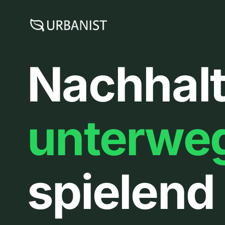
Zum
Inhalt
springen
Nachhalt
unterwe
spielend