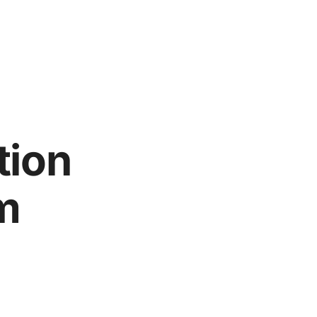
tion
m