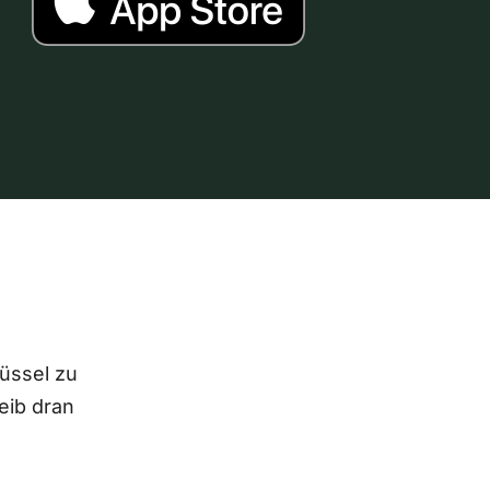
lüssel zu
eib dran