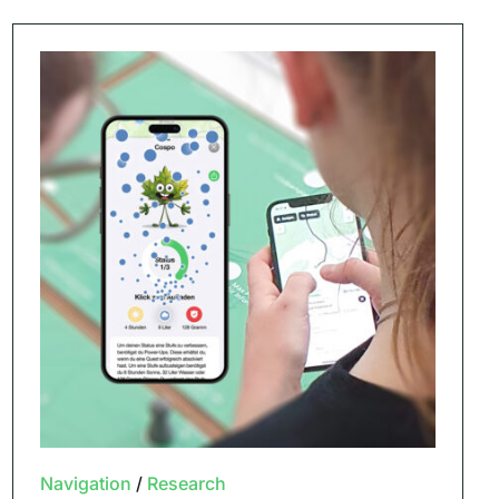
Navigation
/
Research