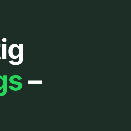
ig
gs
–