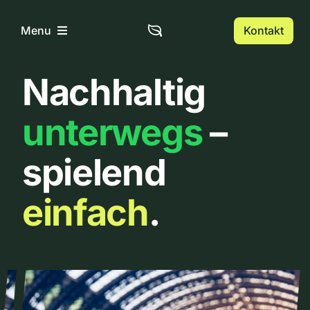
Zum
Inhalt
Kontakt
Menu
springen
Nachhaltig
Home
unterwegs
–
Über uns
spielend
Urbanlist
einfach
.