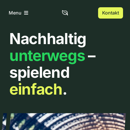
Zum
Inhalt
Kontakt
Menu
springen
Nachhaltig
Home
unterwegs
–
Über uns
spielend
Urbanlist
einfach
.