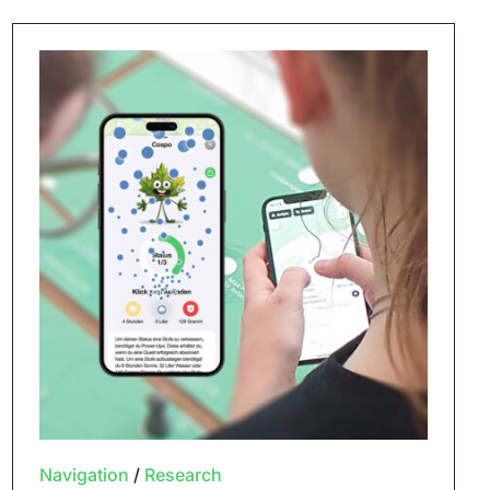
Navigation
/
Research