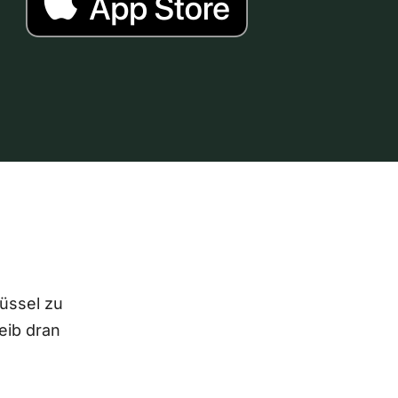
lüssel zu
eib dran