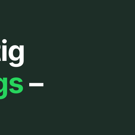
ig
gs
–