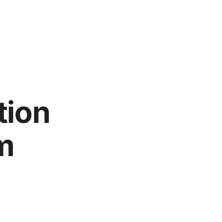
tion
m