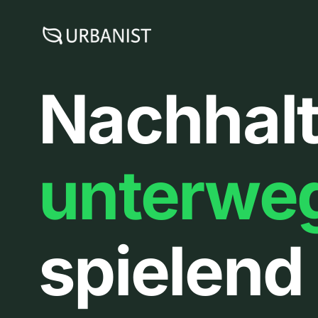
Zum
Inhalt
springen
Nachhalt
unterwe
spielend