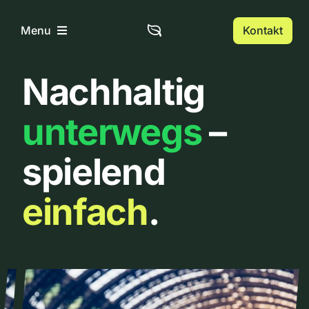
Zum
Inhalt
Kontakt
Menu
springen
Nachhaltig
Home
unterwegs
–
Über uns
spielend
Urbanlist
einfach
.