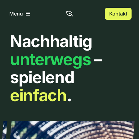
Zum
Inhalt
Kontakt
Menu
springen
Nachhaltig
Home
unterwegs
–
Über uns
spielend
Urbanlist
einfach
.