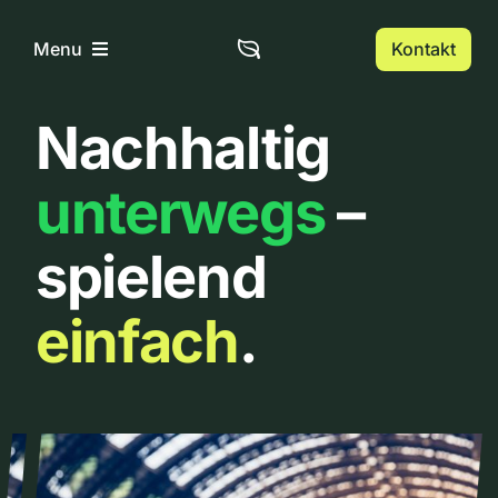
Zum
Inhalt
Kontakt
Menu
springen
Nachhaltig
Home
unterwegs
–
Über uns
spielend
Urbanlist
einfach
.